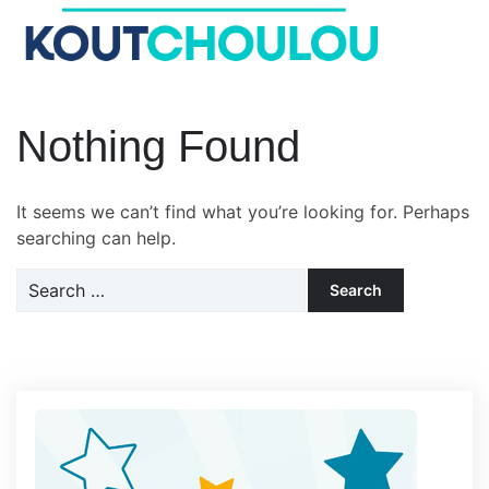
Le Koutchoulou : Blog
Enfance, Jeux, Puériculture…
Nothing Found
It seems we can’t find what you’re looking for. Perhaps
searching can help.
Search
for: