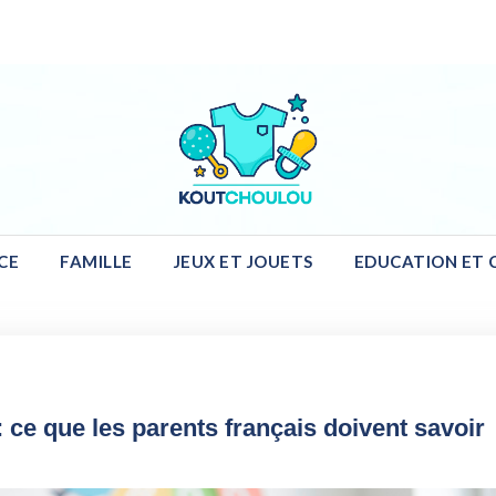
ulou : Blog Enf
CE
FAMILLE
JEUX ET JOUETS
EDUCATION ET 
Puériculture…
: ce que les parents français doivent savoir