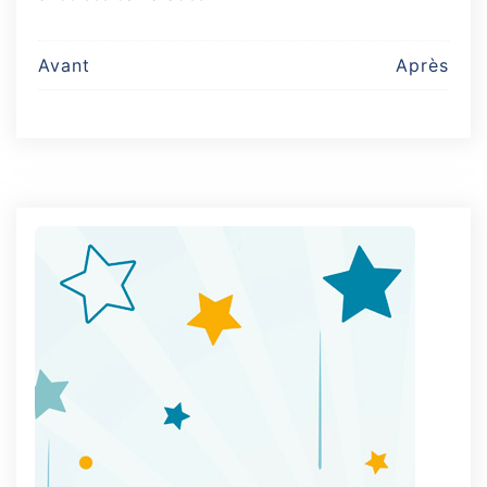
Post
Avant
Après
navigation