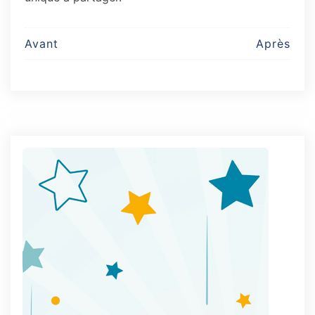
Post
Avant
Après
navigation